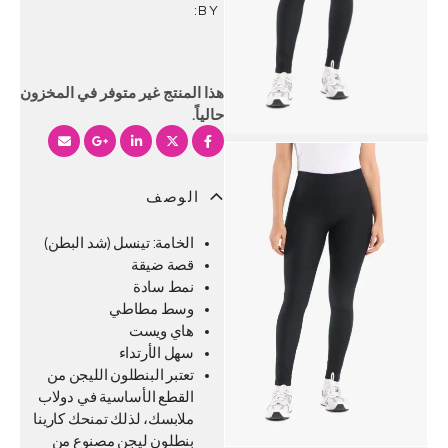
BY:
هذا المنتج غير متوفر في المخزون
حالياً.
الوصف
الخامة: تينسل (شد البطن)
قصة ضيقة
نمط سادة
وسط مطاطي
هاي ويست
سهل الأرتداء
تعتبر البنطلون الليجن من
القطع الأساسية في دولاب
ملابسك، لذلك تمنحك كارينا
بنطلون ليجن مصنوع من