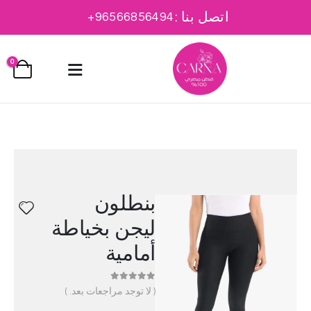
اتصل بنا :
96566856494+
0
بنطلون
ليجن بخياطة
أمامية
out of 5
0
( لا توجد مراجعات بعد. )