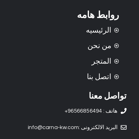
روابط هامه
الرئيسيه
من نحن
المتجر
اتصل بنا
تواصل معنا
هاتف : 96566856494+
البريد الالكترونى :info@carna-kw.com