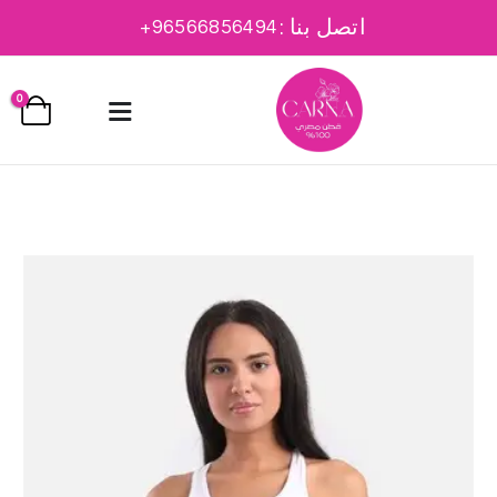
اتصل بنا :
96566856494+
0