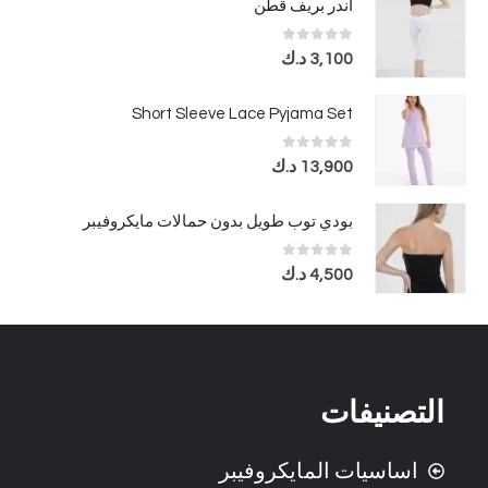
اندر بريف قطن
out of 5
0
3,100
د.ك
Short Sleeve Lace Pyjama Set
out of 5
0
13,900
د.ك
بودي توب طويل بدون حمالات مايكروفيبر
out of 5
0
4,500
د.ك
التصنيفات
اساسيات المايكروفيبر