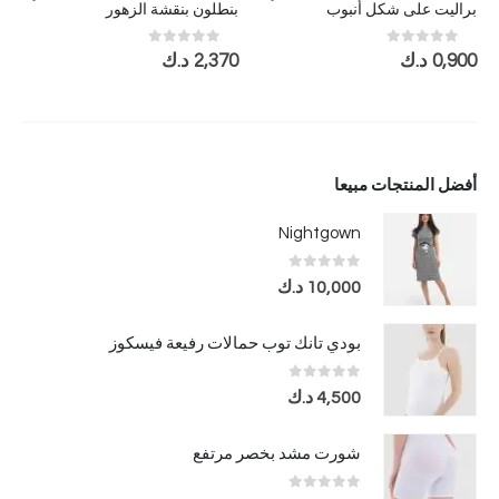
براليت على شكل أنبوب
بنطلون بنقشة الزهور
out of 5
0
out of 5
0
0,900
د.ك
2,370
د.ك
أفضل المنتجات مبيعا
Nightgown
out of 5
0
10,000
د.ك
بودي تانك توب حمالات رفيعة فيسكوز
out of 5
0
4,500
د.ك
شورت مشد بخصر مرتفع