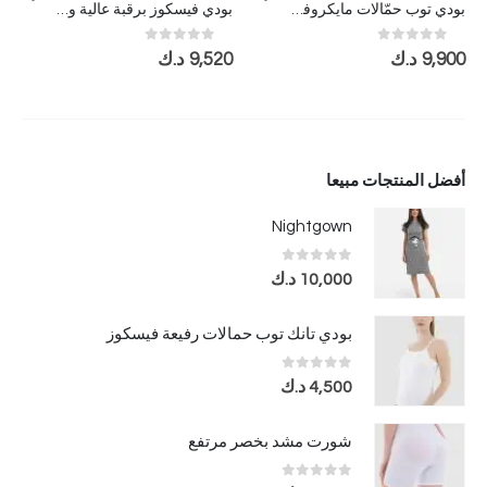
بودي توب حمّالات مايكروفايبر – مجموعة من 3 قطع
بودي فيسكوز برقبة عالية وأكمام طويلة (مجموعة من 3 )
out of 5
0
out of 5
0
9,900
د.ك
9,520
د.ك
أفضل المنتجات مبيعا
Nightgown
out of 5
0
10,000
د.ك
بودي تانك توب حمالات رفيعة فيسكوز
out of 5
0
4,500
د.ك
شورت مشد بخصر مرتفع
out of 5
0