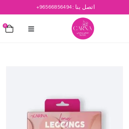
اتصل بنا :
96566856494+
0