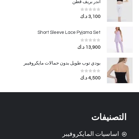
اندر بريف قطن
out of 5
0
3,100
د.ك
Short Sleeve Lace Pyjama Set
out of 5
0
13,900
د.ك
بودي توب طويل بدون حمالات مايكروفيبر
out of 5
0
4,500
د.ك
التصنيفات
اساسيات المايكروفيبر