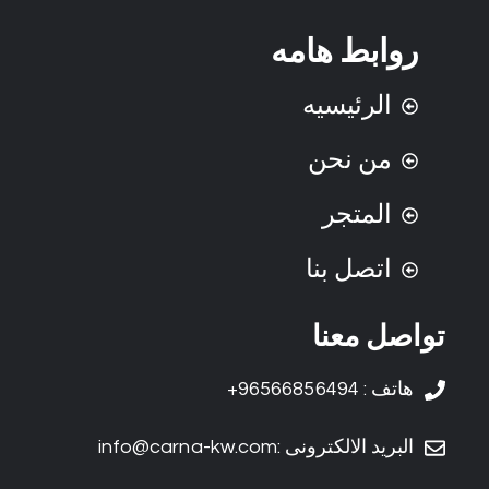
روابط هامه
الرئيسيه
من نحن
المتجر
اتصل بنا
تواصل معنا
هاتف : 96566856494+
البريد الالكترونى :info@carna-kw.com