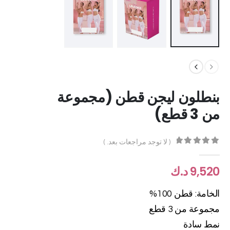
بنطلون ليجن قطن (مجموعة
من 3 قطع)
( لا توجد مراجعات بعد. )
out of 5
0
9,520
د.ك
الخامة: قطن 100%
مجموعة من 3 قطع
نمط سادة