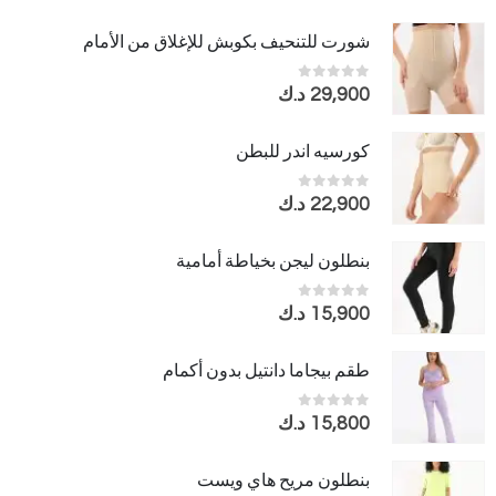
شورت للتنحيف بكوبش للإغلاق من الأمام
out of 5
0
29,900
د.ك
كورسيه اندر للبطن
out of 5
0
22,900
د.ك
بنطلون ليجن بخياطة أمامية
out of 5
0
15,900
د.ك
طقم بيجاما دانتيل بدون أكمام
out of 5
0
15,800
د.ك
بنطلون مريح هاي ويست